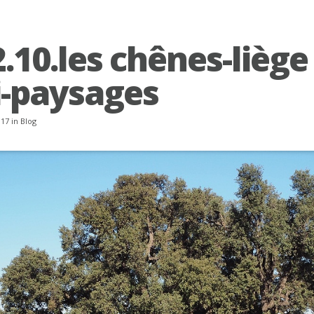
2.10.les chênes-liège
li-paysages
017 in
Blog