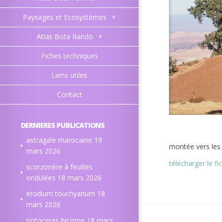
Paysages et Ecosystèmes
+
Atlas Bota Rando
+
Fiches techniques
Liens utiles
Contact
DERNIERES PUBLICATIONS
astragale marocaine
19
montée vers les 
mars 2026
télécharger le fi
scorzonère à feuilles
ondulées
18 mars 2026
erodium touchyanum
18
mars 2026
notoceras bicorne
18 mars