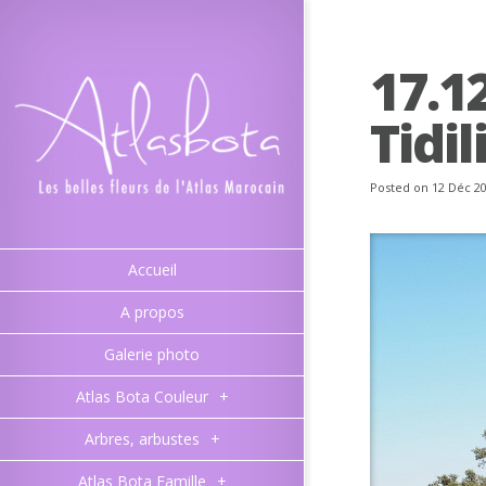
17.1
Tidi
Posted on 12 Déc 2
Accueil
A propos
Galerie photo
Atlas Bota Couleur
+
Arbres, arbustes
+
Atlas Bota Famille
+