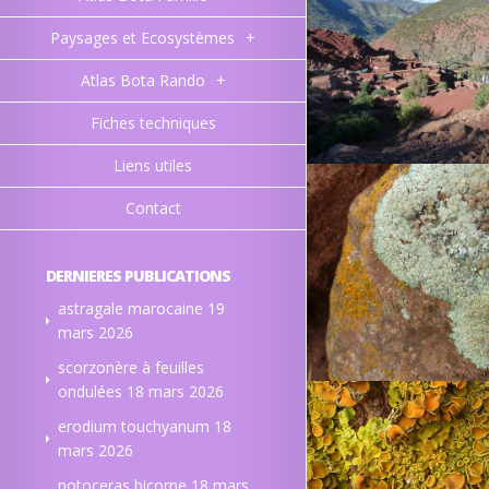
Paysages et Ecosystèmes
+
Atlas Bota Rando
+
Fiches techniques
Liens utiles
Contact
DERNIERES PUBLICATIONS
astragale marocaine
19
mars 2026
scorzonère à feuilles
ondulées
18 mars 2026
erodium touchyanum
18
mars 2026
notoceras bicorne
18 mars