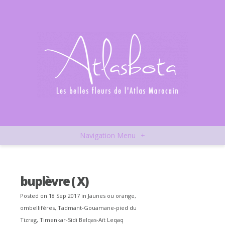
Navigation Menu
+
buplèvre ( X)
Posted on 18 Sep 2017 in
Jaunes ou orange
,
ombellifères
,
Tadmant-Gouamane-pied du
Tizrag
,
Timenkar-Sidi Belqas-Aït Leqaq