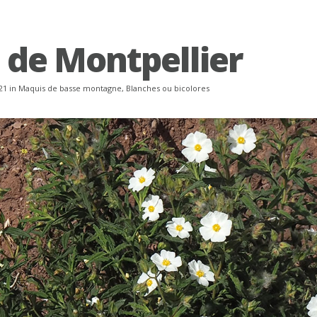
e de Montpellier
21 in
Maquis de basse montagne
,
Blanches ou bicolores