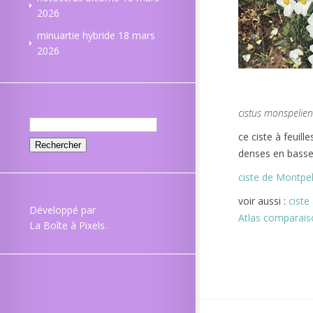
2026
minuartie hybride
18 mars
2026
cistus monspelien
Rechercher :
ce ciste à feuil
denses en basse
ciste de Montpell
voir aussi :
ciste
Développé par
Atlas comparais
La Boîte à Pixels
.