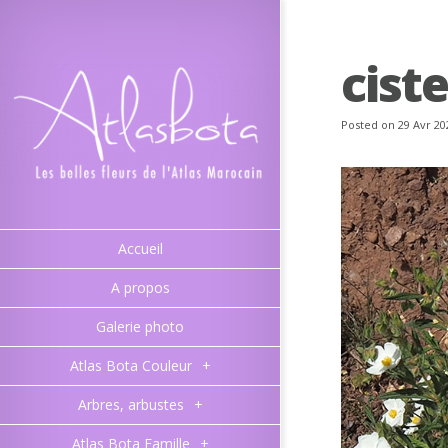
cist
Posted on 29 Avr 20
Accueil
A propos
Galerie photo
Atlas Bota Couleur
+
Arbres, arbustes
+
Atlas Bota Famille
+