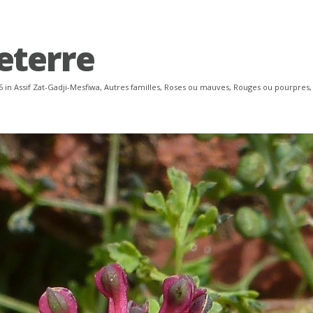
eterre
5 in
Assif Zat-Gadji-Mesfiwa
,
Autres familles
,
Roses ou mauves
,
Rouges ou pourpres