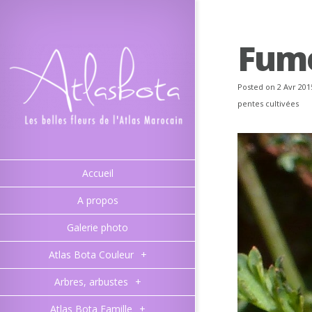
Fum
Posted on 2 Avr 201
pentes cultivées
Accueil
A propos
Galerie photo
Atlas Bota Couleur
+
Arbres, arbustes
+
Atlas Bota Famille
+