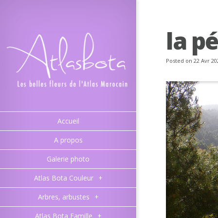
la p
Posted on 22 Avr 20
Accueil
A propos
Galerie photo
Atlas Bota Couleur
+
Arbres, arbustes
+
Atlas Bota Famille
+