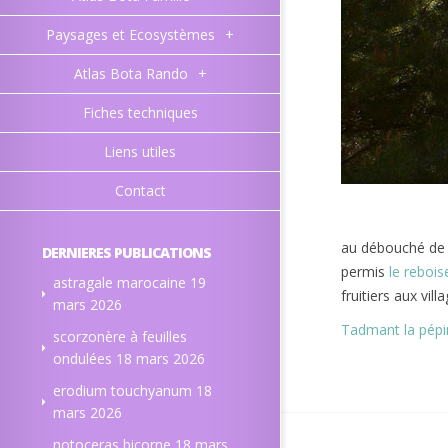
Paysages et Ecosystèmes
+
Atlas Bota Rando
+
Fiches techniques
Liens utiles
Contact
au débouché de l
DERNIERES PUBLICATIONS
permis
le reboi
astragale marocaine
19
fruitiers aux vill
mars 2026
Tadmant la pépin
scorzonère à feuilles
ondulées
18 mars 2026
erodium touchyanum
18
mars 2026
notoceras bicorne
18 mars