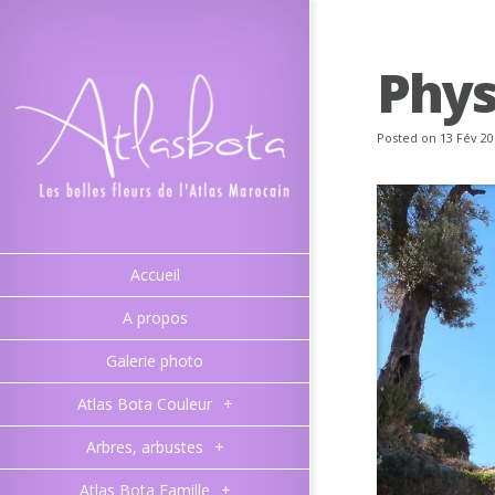
Phys
Posted on 13 Fév 20
Accueil
A propos
Galerie photo
Atlas Bota Couleur
+
Arbres, arbustes
+
Atlas Bota Famille
+