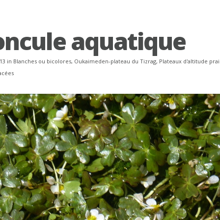
ncule aquatique
13 in
Blanches ou bicolores
,
Oukaimeden-plateau du Tizrag
,
Plateaux d'altitude prai
acées