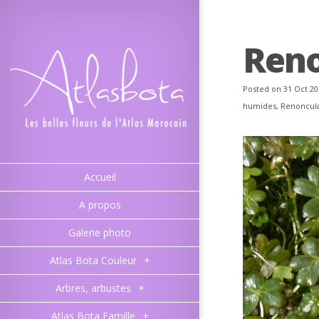
Reno
Posted on 31 Oct 20
humides
,
Renoncul
Accueil
A propos
Galerie photo
Atlas Bota Couleur
+
Arbres, arbustes
+
Atlas Bota Famille
+