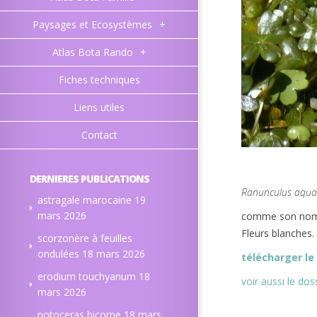
Paysages et Ecosystèmes
+
Atlas Bota Rando
+
Fiches techniques
Liens utiles
Contact
DERNIERES PUBLICATIONS
Ranunculus aquati
astragale marocaine
19
mars 2026
comme son nom l’
Fleurs blanches.
scorzonère à feuilles
ondulées
18 mars 2026
télécharger le 
erodium touchyanum
18
voir aussi le do
mars 2026
notoceras bicorne
18 mars