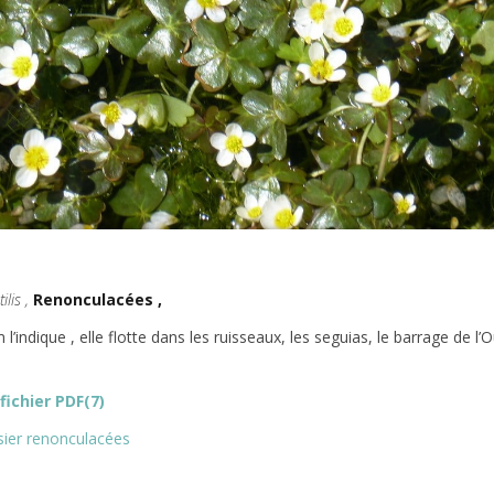
lis ,
Renonculacées ,
indique , elle flotte dans les ruisseaux, les seguias, le barrage de l’O
fichier PDF(7)
ssier renonculacées