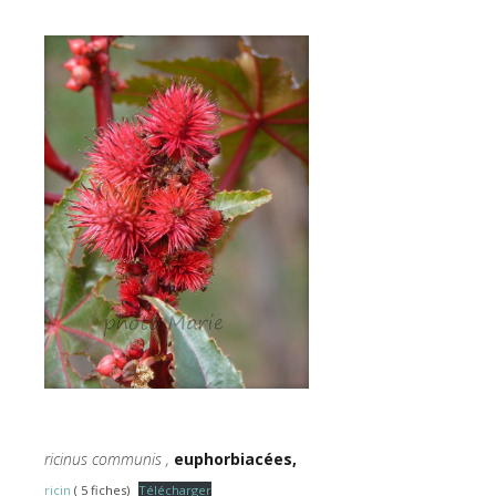
ricinus communis ,
euphorbiacées,
ricin
( 5 fiches)
Télécharger