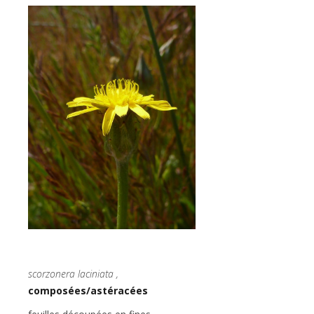
scorzonera laciniata ,
composées/astéracées