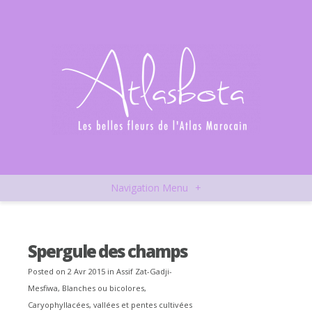
Navigation Menu
+
Spergule des champs
Posted on 2 Avr 2015 in
Assif Zat-Gadji-
Mesfiwa
,
Blanches ou bicolores
,
Caryophyllacées
,
vallées et pentes cultivées