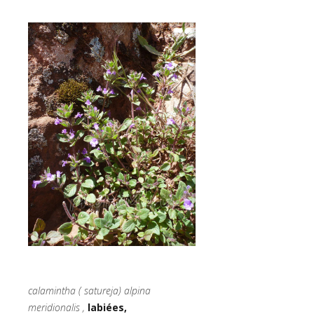
calamintha ( satureja) alpina
meridionalis ,
labiées,